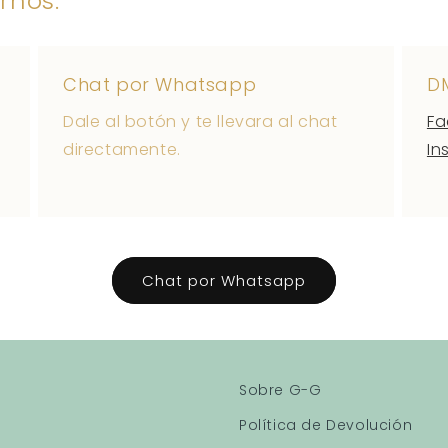
rnos:
Chat por Whatsapp
D
Dale al botón y te llevara al chat
Fa
directamente.
In
Chat por Whatsapp
Sobre G-G
Política de Devolución