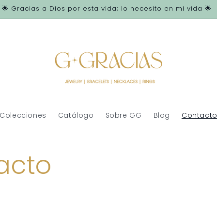
🌟 Gracias a Dios por esta vida; lo necesito en mi vida 🌟
Colecciones
Catálogo
Sobre GG
Blog
Contact
acto