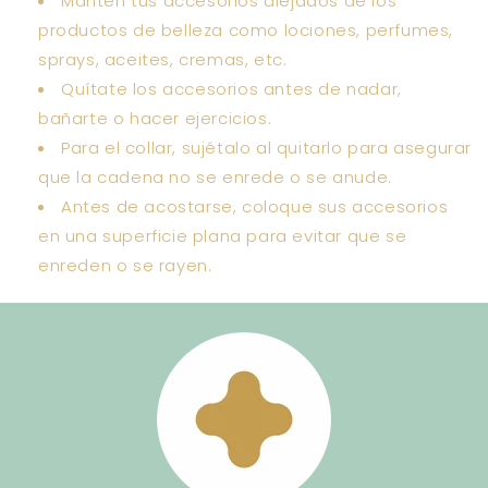
Mantén tus accesorios alejados de los
productos de belleza como lociones, perfumes,
sprays, aceites, cremas, etc.
Quítate los accesorios antes de nadar,
bañarte o hacer ejercicios.
Para el collar, sujétalo al quitarlo para asegurar
que la cadena no se enrede o se anude.
Antes de acostarse, coloque sus accesorios
en una superficie plana para evitar que se
enreden o se rayen.