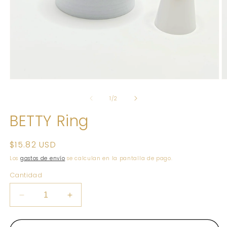
Abrir
Ab
elemento
e
multimedia
m
de
1
/
2
1
2
en
e
BETTY Ring
una
u
ventana
v
modal
m
Precio
$15.82 USD
habitual
Los
gastos de envío
se calculan en la pantalla de pago.
Cantidad
Reducir
Aumentar
cantidad
cantidad
para
para