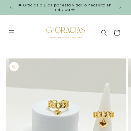
Ir
🌟 Gracias a Dios por esta vida; lo necesito en
directamente
mi vida 🌟
al contenido
Carrito
Ir
directamente
a la
información
del producto