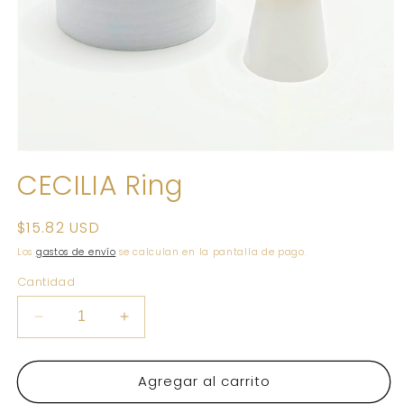
Abrir
elemento
CECILIA Ring
multimedia
1
en
una
Precio
$15.82 USD
ventana
habitual
modal
Los
gastos de envío
se calculan en la pantalla de pago.
Cantidad
Reducir
Aumentar
cantidad
cantidad
para
para
Agregar al carrito
CECILIA
CECILIA
Ring
Ring