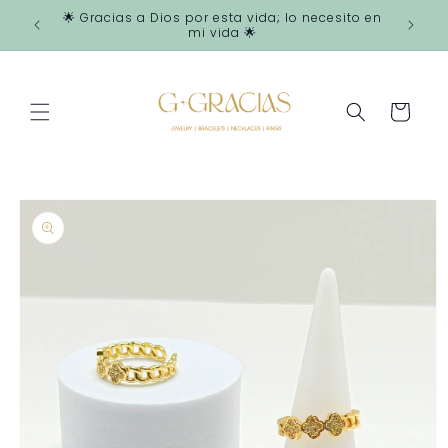
Ir
🌟 Gracias a Dios por esta vida; lo necesito en
directamente
mi vida 🌟
al contenido
Carrito
Ir
directamente
a la
información
del producto