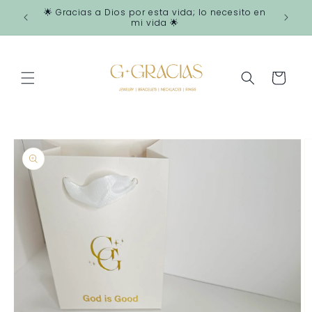
Ir
🌟 Gracias a Dios por esta vida; lo necesito en
directamente
mi vida 🌟
al contenido
Carrito
Ir
directamente
a la
información
del producto