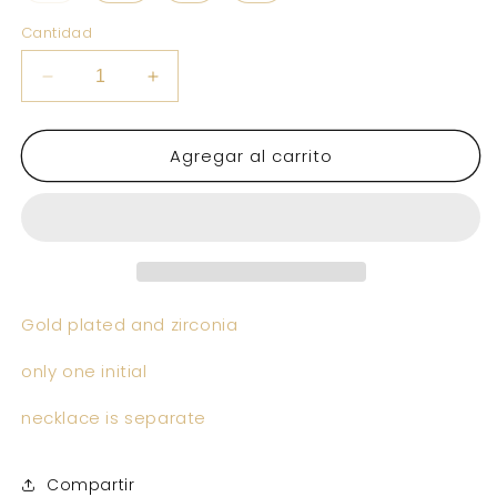
o
no
Cantidad
disponible
Reducir
Aumentar
cantidad
cantidad
para
para
Agregar al carrito
NELLY
NELLY
Gold plated and zirconia
only one initial
necklace is separate
Compartir