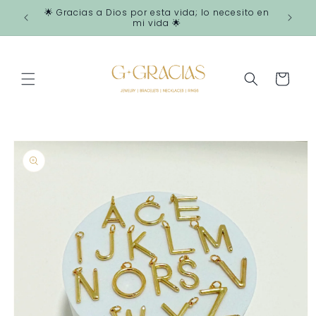
Ir
🌟 Gracias a Dios por esta vida; lo necesito en
directamente
mi vida 🌟
al contenido
Carrito
Ir
directamente
a la
información
del producto