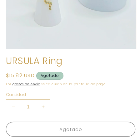
Abrir
elemento
URSULA Ring
multimedia
1
en
una
Precio
$15.82 USD
Agotado
ventana
habitual
modal
Los
gastos de envío
se calculan en la pantalla de pago.
Cantidad
Reducir
Aumentar
cantidad
cantidad
para
para
Agotado
URSULA
URSULA
Ring
Ring