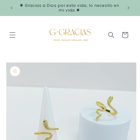
Ir
🌟 Gracias a Dios por esta vida; lo necesito en
directamente
mi vida 🌟
al contenido
Carrito
Ir
directamente
a la
información
del producto