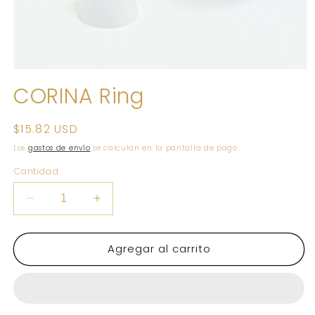
Abrir
elemento
CORINA Ring
multimedia
1
en
una
Precio
$15.82 USD
ventana
habitual
modal
Los
gastos de envío
se calculan en la pantalla de pago.
Cantidad
Reducir
Aumentar
cantidad
cantidad
para
para
Agregar al carrito
CORINA
CORINA
Ring
Ring