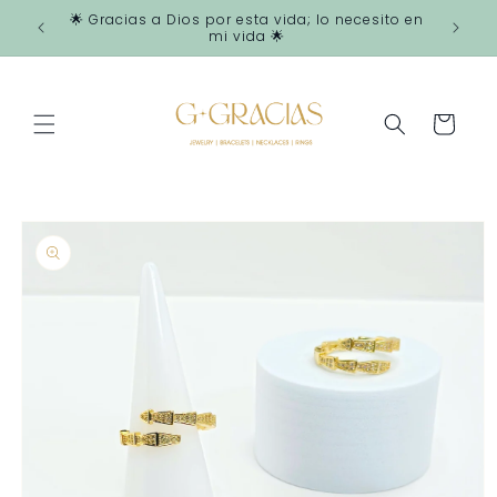
Ir
🌟 Gracias a Dios por esta vida; lo necesito en
directamente
mi vida 🌟
al contenido
Carrito
Ir
directamente
a la
información
del producto