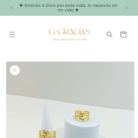
Ir
🌟 Gracias a Dios por esta vida; lo necesito en
directamente
mi vida 🌟
al contenido
Carrito
Ir
directamente
a la
información
del producto