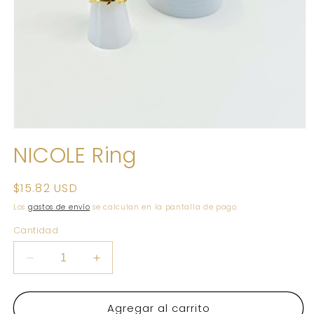
Abrir
elemento
NICOLE Ring
multimedia
1
en
una
Precio
$15.82 USD
ventana
habitual
modal
Los
gastos de envío
se calculan en la pantalla de pago.
Cantidad
Reducir
Aumentar
cantidad
cantidad
para
para
Agregar al carrito
NICOLE
NICOLE