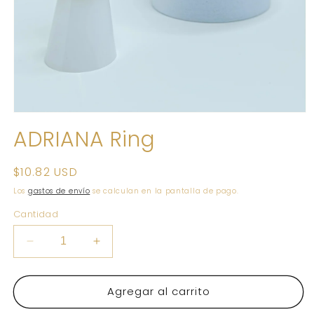
Abrir
elemento
ADRIANA Ring
multimedia
1
en
una
Precio
$10.82 USD
ventana
habitual
modal
Los
gastos de envío
se calculan en la pantalla de pago.
Cantidad
Reducir
Aumentar
cantidad
cantidad
para
para
Agregar al carrito
ADRIANA
ADRIANA
Ring
Ring