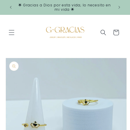
Ir
🌟 Gracias a Dios por esta vida; lo necesito en
directamente
mi vida 🌟
al contenido
Carrito
Ir
directamente
a la
información
del producto