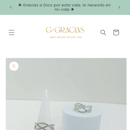
Ir
🌟 Gracias a Dios por esta vida; lo necesito en
directamente
mi vida 🌟
al contenido
Carrito
Ir
directamente
a la
información
del producto