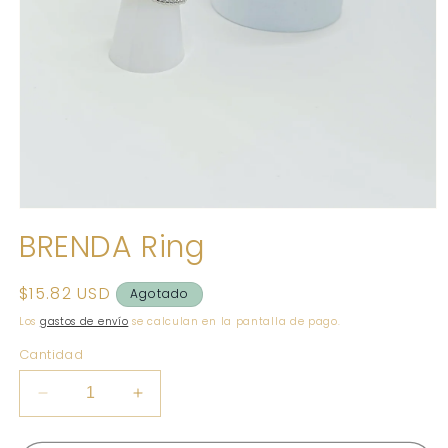
Abrir
elemento
BRENDA Ring
multimedia
1
en
una
Precio
$15.82 USD
Agotado
ventana
habitual
modal
Los
gastos de envío
se calculan en la pantalla de pago.
Cantidad
Reducir
Aumentar
cantidad
cantidad
para
para