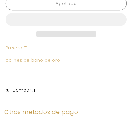
Agotado
Monin
Monin
PR
PR
Pulsera 7”
balines de baño de oro
Compartir
Otros métodos de pago