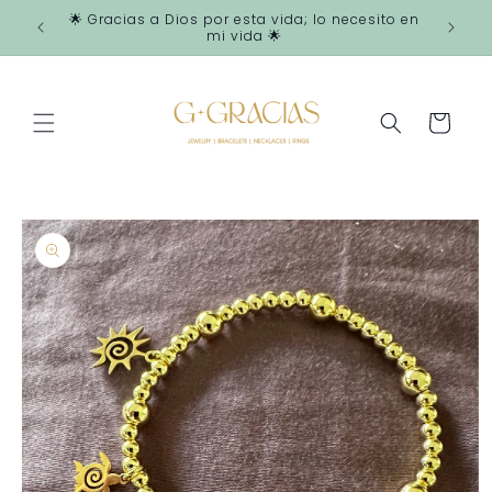
Ir
🌟 Gracias a Dios por esta vida; lo necesito en
directamente
mi vida 🌟
al contenido
Carrito
Ir
directamente
a la
información
del producto