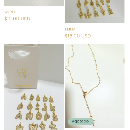
WERLY
Precio
$10.00 USD
habitual
EMMA
Precio
$15.00 USD
habitual
Agotado