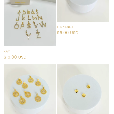
ó
n
:
FERNANDA
Precio
$5.00 USD
habitual
KAY
Precio
$15.00 USD
habitual