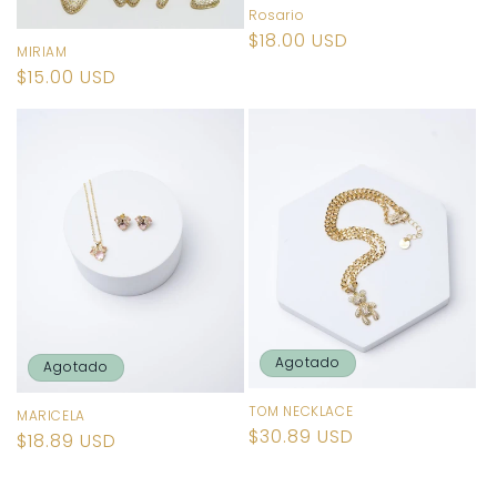
Rosario
Precio
$18.00 USD
MIRIAM
habitual
Precio
$15.00 USD
habitual
Agotado
Agotado
TOM NECKLACE
MARICELA
Precio
$30.89 USD
Precio
$18.89 USD
habitual
habitual