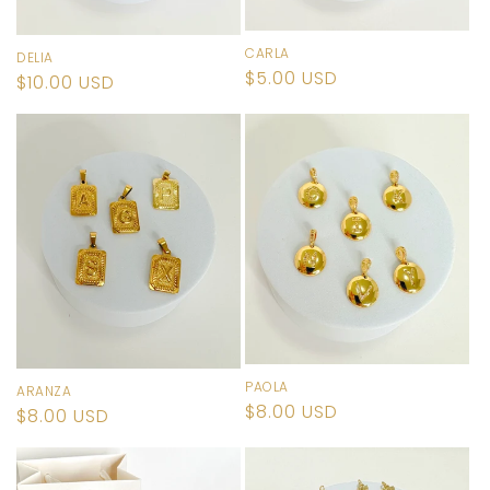
CARLA
DELIA
Precio
$5.00 USD
Precio
$10.00 USD
habitual
habitual
PAOLA
ARANZA
Precio
$8.00 USD
Precio
$8.00 USD
habitual
habitual